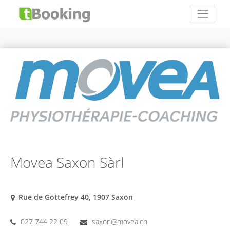
Movea Saxon Sàrl
Rue de Gottefrey 40, 1907 Saxon
027 744 22 09
saxon@movea.ch