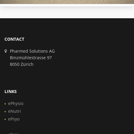
CONTACT
Pharmed Solutions AG
Binzmühlestrasse 97
8050 Zürich
LINKS
ePhysio
eNutri
ePsyo