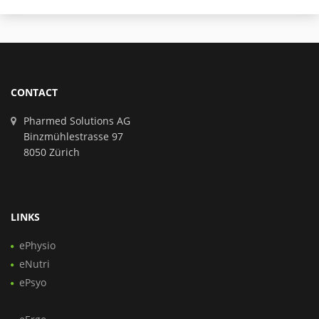
CONTACT
Pharmed Solutions AG
Binzmühlestrasse 97
8050 Zürich
LINKS
ePhysio
eNutri
ePsyo