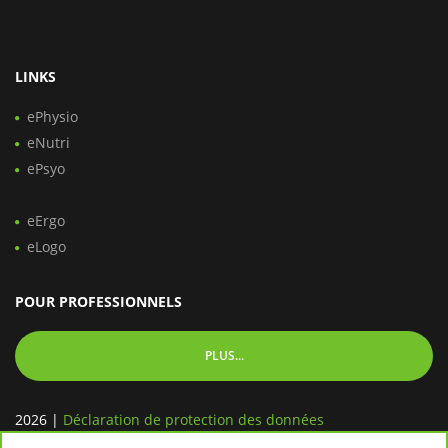
LINKS
ePhysio
eNutri
ePsyo
eErgo
eLogo
POUR PROFESSIONNELS
PLUS...
2026
|
Déclaration de protection des données