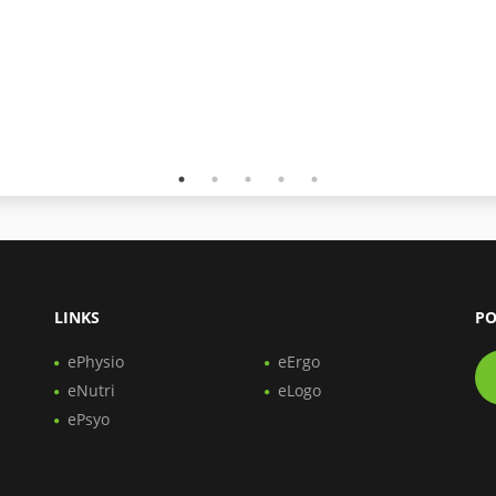
LINKS
PO
ePhysio
eErgo
eNutri
eLogo
ePsyo