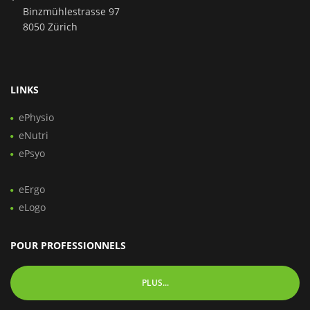
Binzmühlestrasse 97
8050 Zürich
LINKS
ePhysio
eNutri
ePsyo
eErgo
eLogo
POUR PROFESSIONNELS
PLUS...