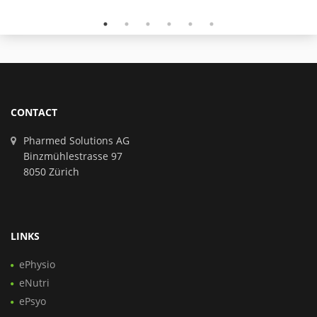
CONTACT
Pharmed Solutions AG
Binzmühlestrasse 97
8050 Zürich
LINKS
ePhysio
eNutri
ePsyo