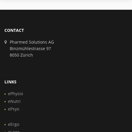
CONTACT
Pharmed Solutions AG
Binzmühlestrasse 97
8050 Zürich
LINKS
ePhysio
eNutri
ePsyo
eErgo
eLogo