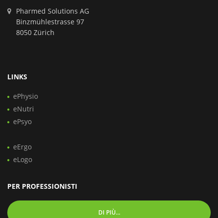
Pharmed Solutions AG
Binzmühlestrasse 97
8050 Zürich
LINKS
ePhysio
eNutri
ePsyo
eErgo
eLogo
PER PROFESSIONISTI
DI PIÙ...