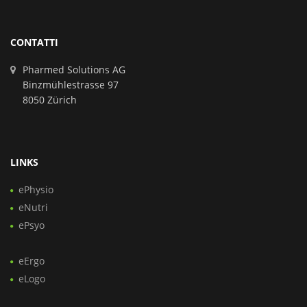
CONTATTI
Pharmed Solutions AG
Binzmühlestrasse 97
8050 Zürich
LINKS
ePhysio
eNutri
ePsyo
eErgo
eLogo