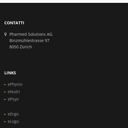
CONTATTI
Pharmed Solutions AG
Binzmühlestrasse 97
8050 Zürich
LINKS
ePhysio
eNutri
ePsyo
eErgo
eLogo