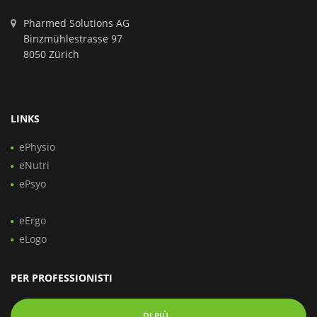
Pharmed Solutions AG
Binzmühlestrasse 97
8050 Zürich
LINKS
ePhysio
eNutri
ePsyo
eErgo
eLogo
PER PROFESSIONISTI
DI PIÙ...