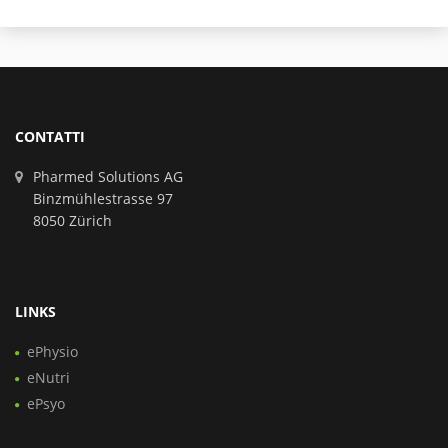
CONTATTI
Pharmed Solutions AG
Binzmühlestrasse 97
8050 Zürich
LINKS
ePhysio
eNutri
ePsyo