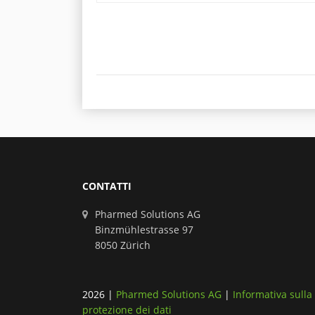
CONTATTI
Pharmed Solutions AG
Binzmühlestrasse 97
8050 Zürich
2026
|
Pharmed Solutions AG
|
Informativa sulla
protezione dei dati