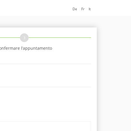
De
Fr
It
3
onfermare l’appuntamento