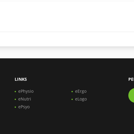
LINKS
PE
ePhysio
eErgo
eNutri
eLogo
ePsyo