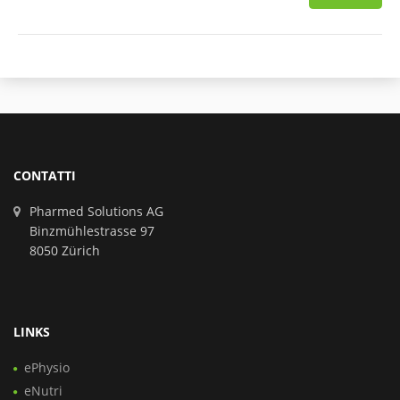
CONTATTI
Pharmed Solutions AG
Binzmühlestrasse 97
8050 Zürich
LINKS
ePhysio
eNutri