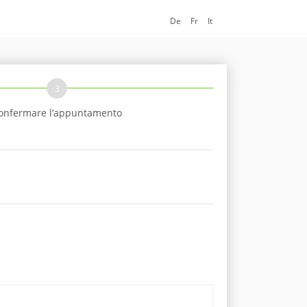
De
Fr
It
3
onfermare l’appuntamento