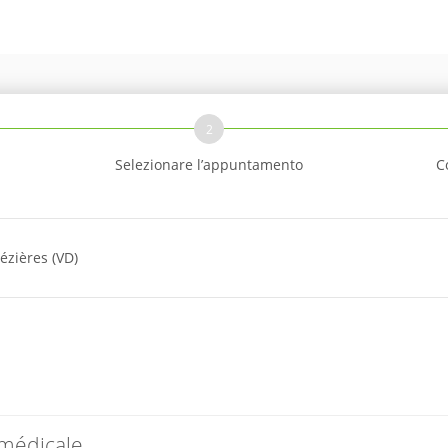
2
Selezionare l’appuntamento
C
ézières (VD)
 médicale