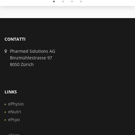
CONTATTI
Pharmed Solutions AG
Binzmühlestrasse 97
8050 Zürich
LINKS
ePhysio
eNutri
ePsyo