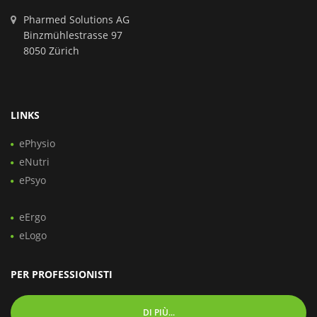
Pharmed Solutions AG
Binzmühlestrasse 97
8050 Zürich
LINKS
ePhysio
eNutri
ePsyo
eErgo
eLogo
PER PROFESSIONISTI
DI PIÙ...