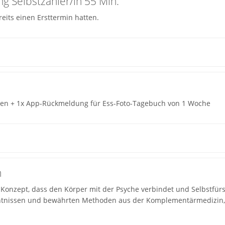
g Selbstzahler/in 55 Min.
eits einen Ersttermin hatten.
lagen + 1x App-Rückmeldung für Ess-Foto-Tagebuch von 1 Woche
n
 Konzept, dass den Körper mit der Psyche verbindet und Selbstfürso
ntnissen und bewährten Methoden aus der Komplementärmedizin,