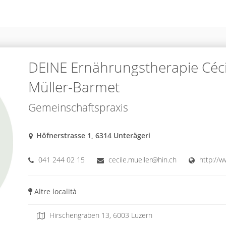
DEINE Ernährungstherapie Céci
Müller-Barmet
Gemeinschaftspraxis
Höfnerstrasse 1, 6314 Unterägeri
041 244 02 15
cecile.mueller@hin.ch
http://
Altre località
Hirschengraben 13, 6003 Luzern