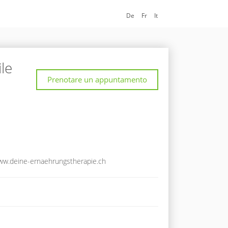
De
Fr
It
le
Prenotare un appuntamento
www.deine-ernaehrungstherapie.ch