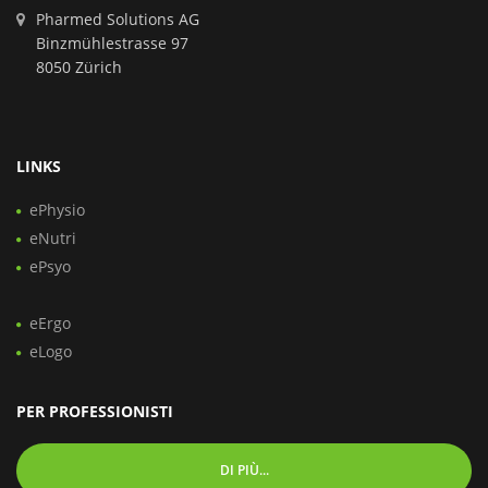
Pharmed Solutions AG
Binzmühlestrasse 97
8050 Zürich
LINKS
ePhysio
eNutri
ePsyo
eErgo
eLogo
PER PROFESSIONISTI
DI PIÙ...