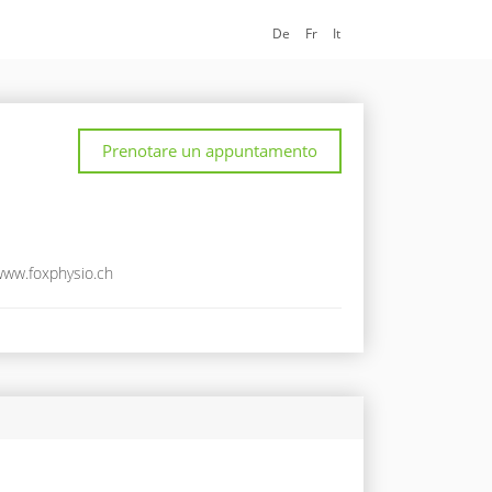
De
Fr
It
Prenotare un appuntamento
www.foxphysio.ch