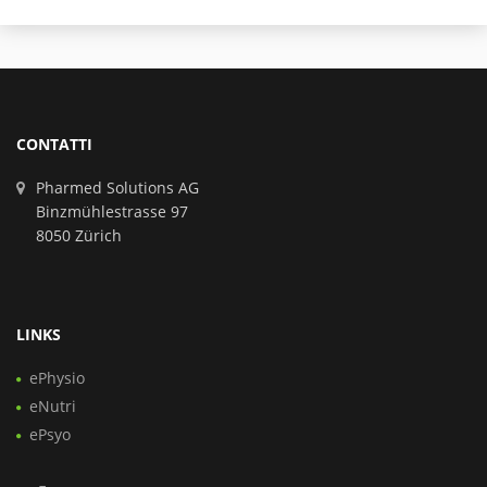
CONTATTI
Pharmed Solutions AG
Binzmühlestrasse 97
8050 Zürich
LINKS
ePhysio
eNutri
ePsyo