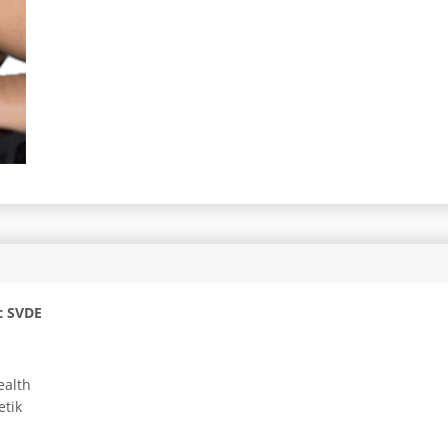
c SVDE
ealth
etik