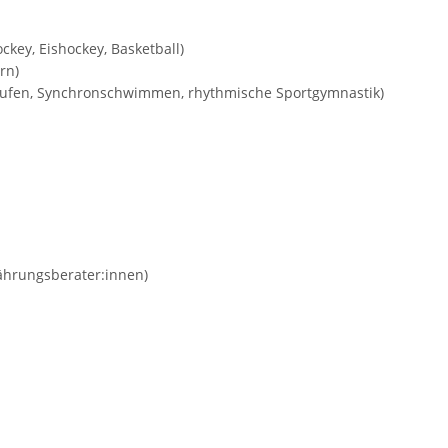
ckey, Eishockey, Basketball)
rn)
tlaufen, Synchronschwimmen, rhythmische Sportgymnastik)
ährungsberater:innen)