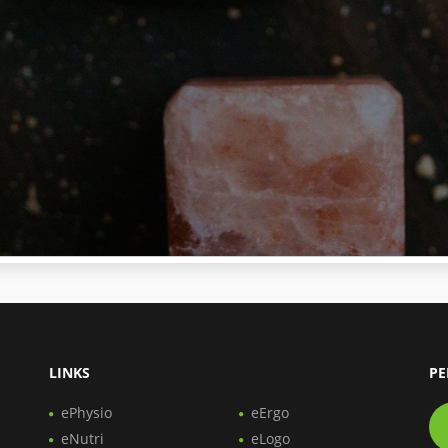
LINKS
PE
ePhysio
eErgo
eNutri
eLogo