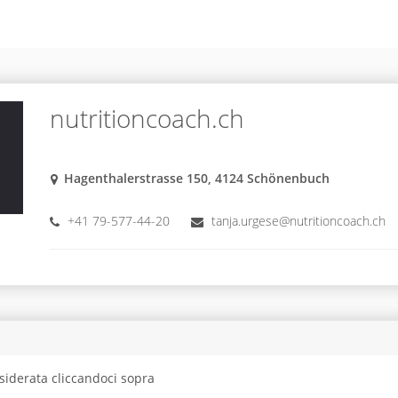
nutritioncoach.ch
Hagenthalerstrasse 150, 4124 Schönenbuch
+41 79-577-44-20
tanja.urgese@nutritioncoach.ch
siderata cliccandoci sopra