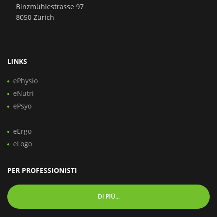
Binzmühlestrasse 97
8050 Zürich
LINKS
ePhysio
eNutri
ePsyo
eErgo
eLogo
PER PROFESSIONISTI
DI PIÙ...