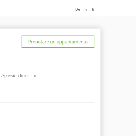
De
Fr
It
Prenotare un appuntamento
://physio-clinics.ch/