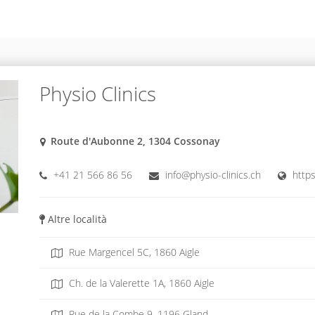
Physio Clinics
Route d'Aubonne 2, 1304 Cossonay
+41 21 566 86 56
info@physio-clinics.ch
https
Altre località
Rue Margencel 5C, 1860 Aigle
Ch. de la Valerette 1A, 1860 Aigle
Rue de la Combe 9, 1196 Gland