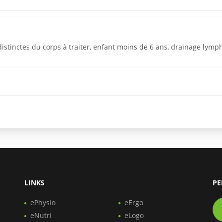
istinctes du corps à traiter, enfant moins de 6 ans, drainage lymp
LINKS
PE
ePhysio
eErgo
eNutri
eLogo