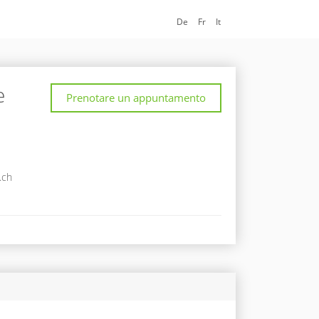
De
Fr
It
e
Prenotare un appuntamento
.ch