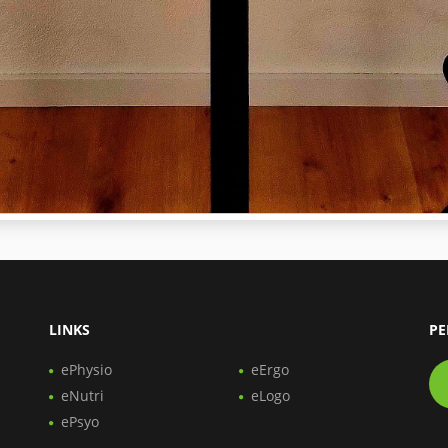
LINKS
PE
ePhysio
eErgo
eNutri
eLogo
ePsyo