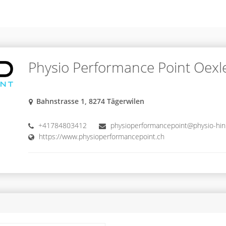
Physio Performance Point Oexl
Bahnstrasse 1, 8274 Tägerwilen
+41784803412
physioperformancepoint@physio-hin
https://www.physioperformancepoint.ch