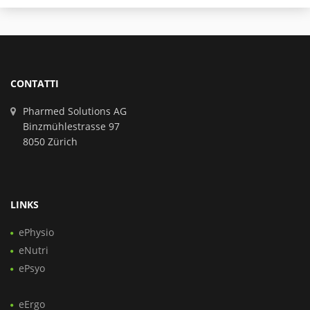
CONTATTI
Pharmed Solutions AG
Binzmühlestrasse 97
8050 Zürich
LINKS
ePhysio
eNutri
ePsyo
eErgo