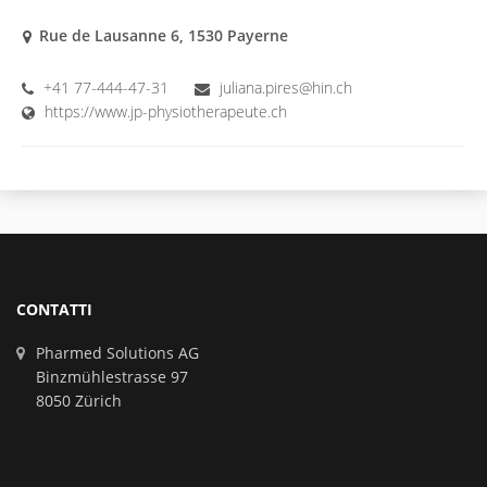
Rue de Lausanne 6, 1530 Payerne
+41 77-444-47-31
juliana.pires@hin.ch
https://www.jp-physiotherapeute.ch
CONTATTI
Pharmed Solutions AG
Binzmühlestrasse 97
8050 Zürich