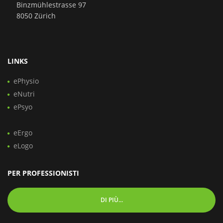
Binzmühlestrasse 97
8050 Zürich
LINKS
ePhysio
eNutri
ePsyo
eErgo
eLogo
PER PROFESSIONISTI
DI PIÙ...