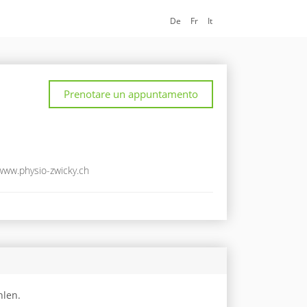
De
Fr
It
Prenotare un appuntamento
/www.physio-zwicky.ch
hlen.