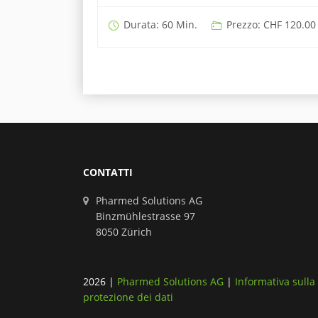
Durata: 60 Min.
Prezzo: CHF 120.00
CONTATTI
Pharmed Solutions AG
Binzmühlestrasse 97
8050 Zürich
2026
|
Pharmed Solutions AG
|
Informativa sulla
protezione dei dati