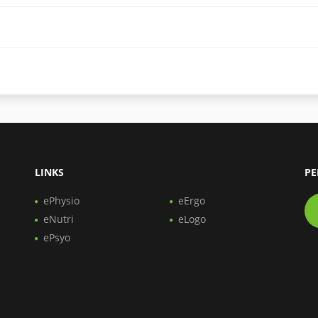
LINKS
PE
ePhysio
eErgo
eNutri
eLogo
ePsyo