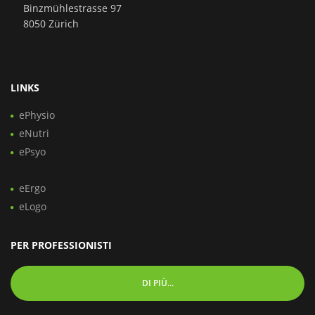
Binzmühlestrasse 97
8050 Zürich
LINKS
ePhysio
eNutri
ePsyo
eErgo
eLogo
PER PROFESSIONISTI
DI PIÙ...