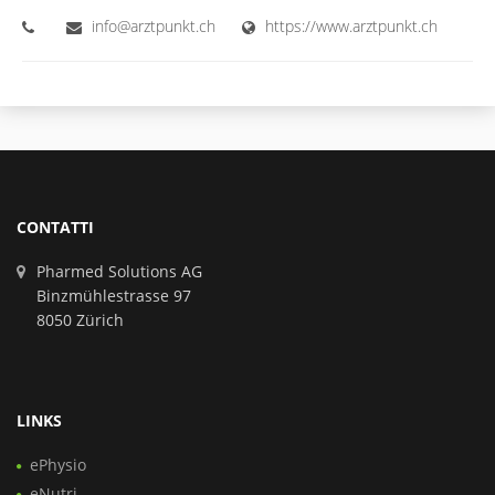
info@arztpunkt.ch
https://www.arztpunkt.ch
CONTATTI
Pharmed Solutions AG
Binzmühlestrasse 97
8050 Zürich
LINKS
ePhysio
eNutri