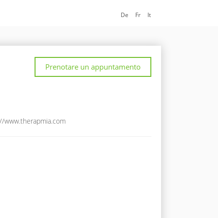
De
Fr
It
Prenotare un appuntamento
://www.therapmia.com