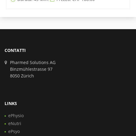
CONTATTI
Pharmed Solutions AG
Binzmühlestrasse 97
8050 Zürich
LINKS
ePhysio
eNutri
ePsyo